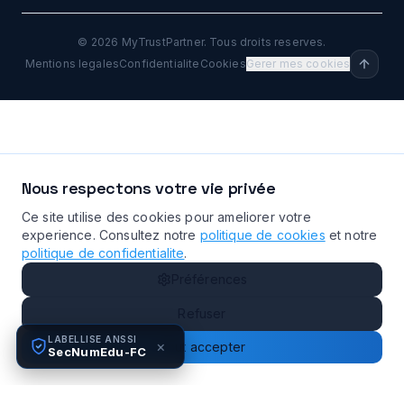
©
2026
MyTrustPartner. Tous droits reserves.
Mentions legales
Confidentialite
Cookies
Gerer mes cookies
Nous respectons votre vie privée
Ce site utilise des cookies pour ameliorer votre
experience. Consultez notre
politique de cookies
et notre
politique de confidentialite
.
Préférences
Refuser
LABELLISE ANSSI
×
Tout accepter
SecNumEdu-FC