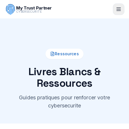
Expert Cybersecurite
|
Assurance Cyber
|
Formation
My Trust Partner
Cybersecurite
|
My IA Partner
CYBERSÉCURITÉ
Ressources
Livres Blancs &
Ressources
Guides pratiques pour renforcer votre
cybersecurite